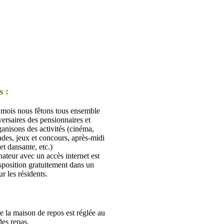
s :
mois nous fêtons tous ensemble
versaires des pensionnaires et
anisons des activités (cinéma,
des, jeux et concours, après-midi
et dansante, etc.)
ateur avec un accès internet est
sposition gratuitement dans un
ur les résidents.
e la maison de repos est réglée au
es repas.