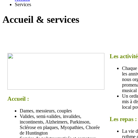
Services
Accueil & services
Les activité
Chaque 
les anni
nous org
promena
musical 
Un ordin
Accueil :
mis à di
local po
Dames, messieurs, couples
Valides, semi-valides, invalides,
Les repas :
incontinents, Alzheimers, Parkinson,
Sclérose en plaques, Myopathies, Chorée
La vie d
de Huntington
rythme d