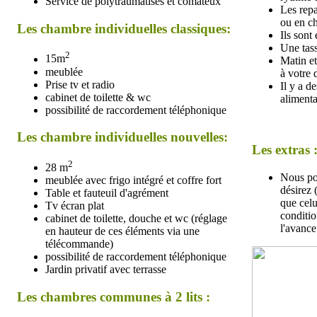
Service de polytraumatisés et comateux
Les repa
ou en c
Les chambre individuelles classiques:
Ils sont 
Une tass
2
15m
Matin et
meublée
à votre 
Prise tv et radio
Il y a d
cabinet de toilette & wc
aliment
possibilité de raccordement téléphonique
Les chambre individuelles nouvelles:
Les extras 
2
28 m
Nous po
meublée avec frigo intégré et coffre fort
désirez 
Table et fauteuil d'agrément
que celu
Tv écran plat
conditio
cabinet de toilette, douche et wc (réglage
l'avance
en hauteur de ces éléments via une
télécommande)
possibilité de raccordement téléphonique
Jardin privatif avec terrasse
Les chambres communes à 2 lits :