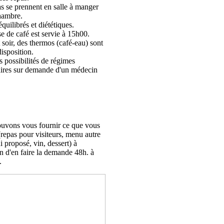
s se prennent en salle à manger
hambre.
équilibrés et diététiques.
e de café est servie à 15h00.
 soir, des thermos (café-eau) sont
disposition.
es possibilités de régimes
aires sur demande d'un médecin
:
uvons vous fournir ce que vous
(repas pour visiteurs, menu autre
i proposé, vin, dessert) à
n d'en faire la demande 48h. à
.